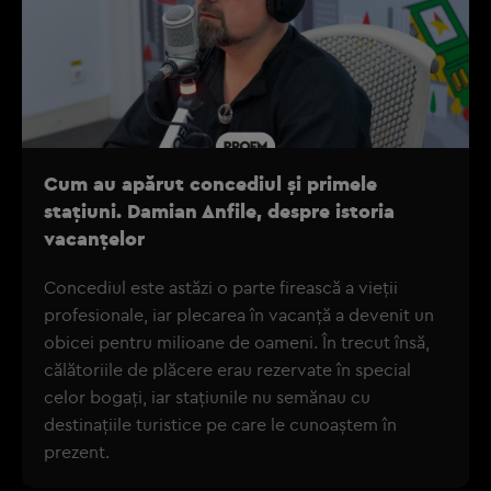
Cum au apărut concediul și primele
stațiuni. Damian Anfile, despre istoria
vacanțelor
Concediul este astăzi o parte firească a vieții
profesionale, iar plecarea în vacanță a devenit un
obicei pentru milioane de oameni. În trecut însă,
călătoriile de plăcere erau rezervate în special
celor bogați, iar stațiunile nu semănau cu
destinațiile turistice pe care le cunoaștem în
prezent.