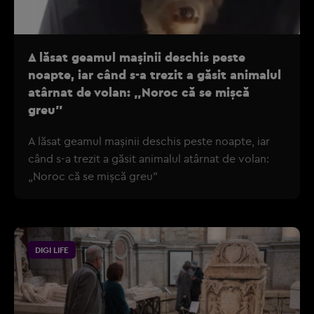
A lăsat geamul mașinii deschis peste
noapte, iar când s-a trezit a găsit animalul
atârnat de volan: „Noroc că se mișcă
greu”
A lăsat geamul mașinii deschis peste noapte, iar
când s-a trezit a găsit animalul atârnat de volan:
„Noroc că se mișcă greu”
DIGI LIFE