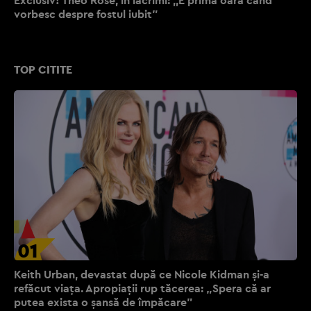
vorbesc despre fostul iubit”
TOP CITITE
01
Keith Urban, devastat după ce Nicole Kidman și-a
refăcut viața. Apropiații rup tăcerea: „Spera că ar
putea exista o șansă de împăcare”