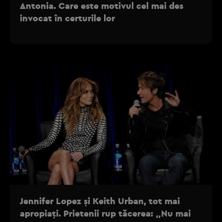
Antonia. Care este motivul cel mai des
invocat în certurile lor
Jennifer Lopez și Keith Urban, tot mai
apropiați. Prietenii rup tăcerea: „Nu mai