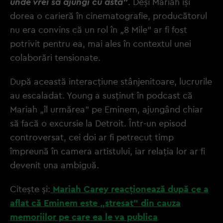
unde vrei să ajungi cu asta”
. Deși Mariah își
dorea o carieră în cinematografie, producătorul
nu era convins că un rol în „8 Mile” ar fi fost
potrivit pentru ea, mai ales în contextul unei
colaborări tensionate.
După această interacțiune stânjenitoare, lucrurile
au escaladat. Young a susținut în podcast că
Mariah „îl urmărea” pe Eminem, ajungând chiar
să facă o excursie la Detroit. Într-un episod
controversat, cei doi ar fi petrecut timp
împreună în camera artistului, iar relația lor ar fi
devenit una ambiguă.
Citește și:
Mariah Carey reacționează după ce a
aflat că Eminem este „stresat” din cauza
memoriilor pe care ea le va publica