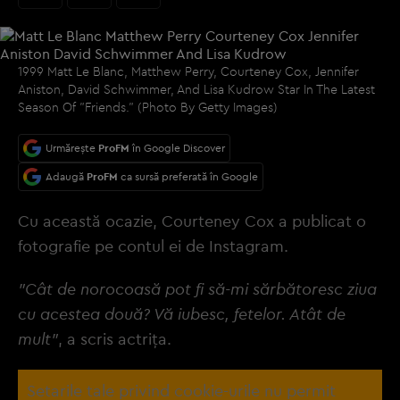
1999 Matt Le Blanc, Matthew Perry, Courteney Cox, Jennifer
Aniston, David Schwimmer, And Lisa Kudrow Star In The Latest
Season Of "Friends." (Photo By Getty Images)
Urmărește
ProFM
în Google Discover
Adaugă
ProFM
ca sursă preferată în Google
Cu această ocazie, Courteney Cox a publicat o
fotografie pe contul ei de Instagram.
"Cât de norocoasă pot fi să-mi sărbătoresc ziua
cu acestea două? Vă iubesc, fetelor. Atât de
mult"
, a scris actriţa.
Setarile tale privind cookie-urile nu permit