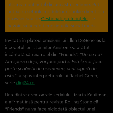
afisarea continutul din aceasta sectiune. Poti
actualiza setarile modulelor coookie direct din
browser sau de
Gestionați preferințele
– e
nevoie sa accepti cookie-urile social media
Invitată în platoul emisiunii lui Ellen DeGeneres la
începutul lunii, Jennifer Aniston s-a arătat
încântată să reia rolul din "Friends".
"De ce nu?
Am spus-o deja, voi face parte. Fetele vor face
parte şi băieţii de asemenea, sunt sigură de
asta"
, a spus interpreta rolului Rachel Green,
scrie
digi24.ro
Una dintre creatoarele serialului, Marta Kauffman,
a afirmat însă pentru revista Rolling Stone că
"Friends" nu va face niciodată obiectul unei