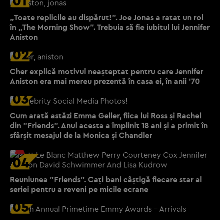
01
„Toate replicile au dispărut!”. Joe Jonas a ratat un rol
în „The Morning Show”. Trebuia să fie iubitul lui Jennifer
Aniston
02
Cher explică motivul neașteptat pentru care Jennifer
Aniston era mai mereu prezentă în casa ei, în anii ‘70
03
Cum arată astăzi Emma Geller, fiica lui Ross și Rachel
din "Friends". Anul acesta a împlinit 18 ani și a primit în
sfârșit mesajul de la Monica și Chandler
04
Reuniunea "Friends". Cați bani câștigă fiecare star al
seriei pentru a reveni pe micile ecrane
05