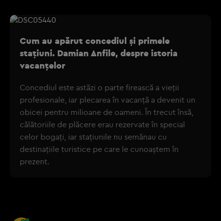
Cum au apărut concediul și primele
stațiuni. Damian Anfile, despre istoria
vacanțelor
Concediul este astăzi o parte firească a vieții
profesionale, iar plecarea în vacanță a devenit un
obicei pentru milioane de oameni. În trecut însă,
călătoriile de plăcere erau rezervate în special
celor bogați, iar stațiunile nu semănau cu
destinațiile turistice pe care le cunoaștem în
prezent.