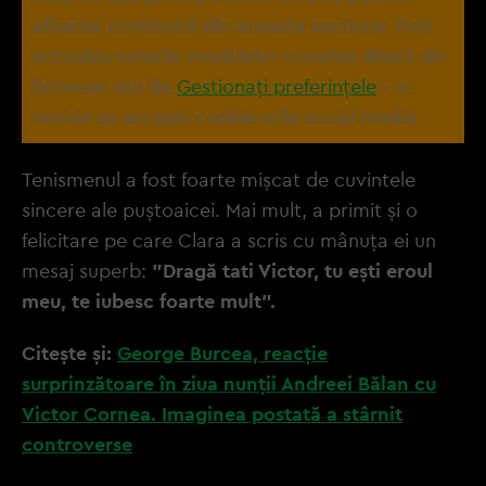
afisarea continutul din aceasta sectiune. Poti
actualiza setarile modulelor coookie direct din
browser sau de
Gestionați preferințele
– e
nevoie sa accepti cookie-urile social media
Tenismenul a fost foarte mișcat de cuvintele
sincere ale puștoaicei. Mai mult, a primit și o
felicitare pe care Clara a scris cu mânuța ei un
mesaj superb:
"Dragă tati Victor, tu ești eroul
meu, te iubesc foarte mult".
Citește și:
George Burcea, reacție
surprinzătoare în ziua nunții Andreei Bălan cu
Victor Cornea. Imaginea postată a stârnit
controverse