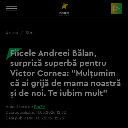
Acasa
Stiri
Fiicele Andreei Bălan,
surpriză superbă pentru
Victor Cornea: "Mulțumim
că ai grijă de mama noastră
și de noi. Te iubim mult"
Articol scris de
ProFM
Data actualizării:
11.05.2026 12:32
Data publicării:
11.05.2026 12:25