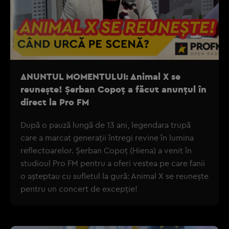
ANUNTUL MOMENTULUI: Animal X se
reunește! Șerban Copoț a făcut anunțul în
direct la Pro FM
După o pauză lungă de 13 ani, legendara trupă
care a marcat generații întregi revine în lumina
reflectoarelor. Șerban Copoț (Hiena) a venit în
studioul Pro FM pentru a oferi vestea pe care fanii
o așteptau cu sufletul la gură: Animal X se reunește
pentru un concert de excepție!