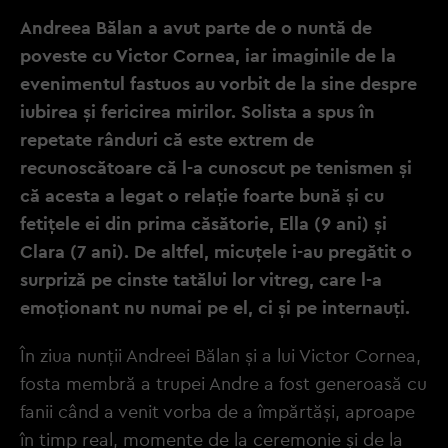
Andreea Bălan a avut parte de o nuntă de
poveste cu Victor Cornea, iar imaginile de la
evenimentul fastuos au vorbit de la sine despre
iubirea și fericirea mirilor. Solista a spus în
repetate rânduri că este extrem de
recunoscătoare că l-a cunoscut pe tenismen și
că acesta a legat o relație foarte bună și cu
fetițele ei din prima căsătorie, Ella (9 ani) și
Clara (7 ani). De altfel, micuțele i-au pregătit o
surpriză pe cinste tatălui lor vitreg, care l-a
emoționant nu numai pe el, ci și pe internauți.
În ziua nunții Andreei Bălan și a lui Victor Cornea,
fosta membră a trupei Andre a fost generoasă cu
fanii când a venit vorba de a împărtăși, aproape
în timp real, momente de la ceremonie și de la