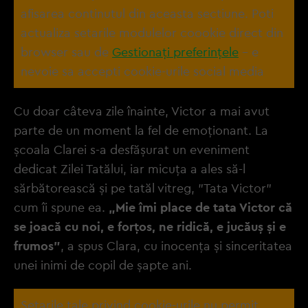
afisarea continutul din aceasta sectiune. Poti
actualiza setarile modulelor coookie direct din
browser sau de
Gestionați preferințele
– e
nevoie sa accepti cookie-urile social media
Cu doar câteva zile înainte, Victor a mai avut
parte de un moment la fel de emoționant. La
școala Clarei s-a desfășurat un eveniment
dedicat Zilei Tatălui, iar micuța a ales să-l
sărbătorească și pe tatăl vitreg, "Tata Victor"
cum îi spune ea.
„Mie îmi place de tata Victor că
se joacă cu noi, e forțos, ne ridică, e jucăuș și e
frumos"
, a spus Clara, cu inocența și sinceritatea
unei inimi de copil de șapte ani.
Setarile tale privind cookie-urile nu permit