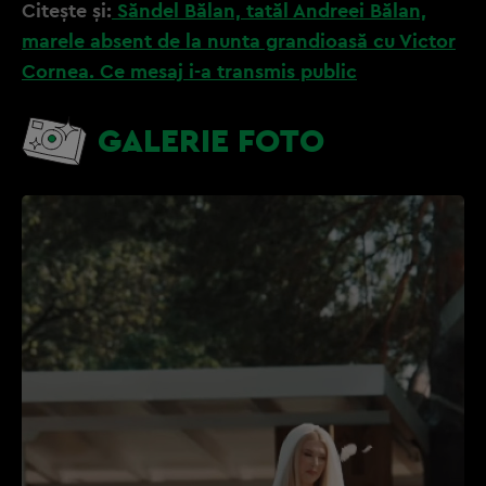
Citește și:
Săndel Bălan, tatăl Andreei Bălan,
marele absent de la nunta grandioasă cu Victor
Cornea. Ce mesaj i-a transmis public
GALERIE FOTO