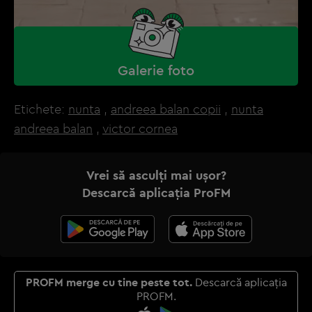
Galerie foto
Etichete:
nunta
,
andreea balan copii
,
nunta
andreea balan
,
victor cornea
Vrei să asculți mai ușor?
Descarcă aplicația ProFM
PROFM merge cu tine peste tot.
Descarcă aplicația
PROFM.