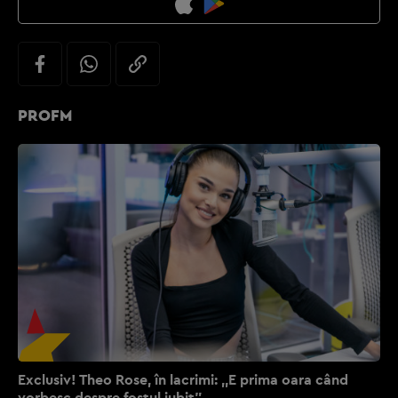
PROFM
Exclusiv! Theo Rose, în lacrimi: ,,E prima oara când
vorbesc despre fostul iubit”