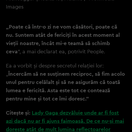
Images
„Poate că într-o zi ne vom căsători, poate că
nu. Suntem atât de fericiți în acest moment al
vieții noastre, încât mi-e teamă să schimb
ceva
”, a mai declarat ea, potrivit People.
Ea a vorbit și despre secretul relației lor:
„
Încercăm să ne susținem reciproc, să fim acolo
unul pentru celălalt și să ne asigurăm că toată
lumea e fericită. Asta este tot ce contează
pentru mine și tot ce îmi doresc.”
Citește și:
Lady Gaga dezvăluie unde ar fi fost
azi dacă nu ar fi ajuns faimoasă. De ce nu-și mai
dorește atât de mult lumina reflectoarelor