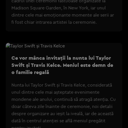
cadrul unei ceremonii fastuoase organizate la
Madison Square Garden, în New York, iar unul
dintre cele mai emoționante momente ale serii ar
fi fost chiar intrarea artistei la ceremonie.
Ce vor mânca invitații la nunta lui Taylor
Swift și Travis Kelce. Meniul este demn de
o familie regală
Nunta lui Taylor Swift și Travis Kelce, considerată
unul dintre cele mai așteptate evenimente
mondene ale anului, continuă să atragă atenția. Cu
doar câteva zile înainte de ceremonie, noi detalii
despre organizare au ieșit la iveală, iar de această
dată în centrul atenției se află meniul pregătit
pentru invitați.