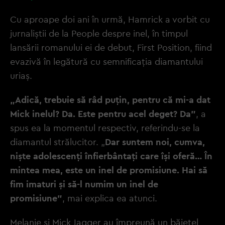
Cu aproape doi ani în urmă, Hamrick a vorbit cu
jurnaliștii de la People despre inel, în timpul
lansării romanului ei de debut, First Position, fiind
evazivă în legătură cu semnificația diamantului
uriaș.
„Adică, trebuie să râd puțin, pentru că mi-a dat
Mick inelul? Da. Este pentru acel deget? Da”
, a
spus ea la momentul respectiv, referindu-se la
diamantul strălucitor. „
Dar suntem noi, cumva,
niște adolescenți înfierbântați care își oferă… În
mintea mea, este un inel de promisiune. Hai să
fim imaturi și să-l numim un inel de
promisiune”
, mai explica ea atunci.
Melanie și Mick Jagger au împreună un băiețel