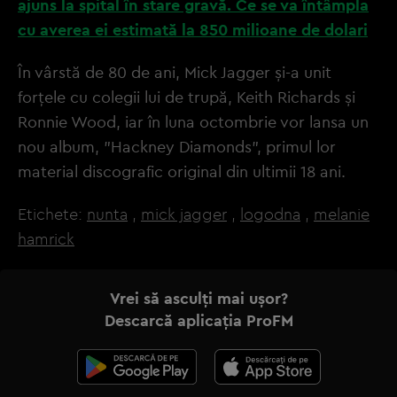
ajuns la spital în stare gravă. Ce se va întâmpla
cu averea ei estimată la 850 milioane de dolari
În vârstă de 80 de ani, Mick Jagger și-a unit
forțele cu colegii lui de trupă, Keith Richards și
Ronnie Wood, iar în luna octombrie vor lansa un
nou album, "Hackney Diamonds", primul lor
material discografic original din ultimii 18 ani.
Etichete:
nunta
,
mick jagger
,
logodna
,
melanie
hamrick
Vrei să asculți mai ușor?
Descarcă aplicația ProFM