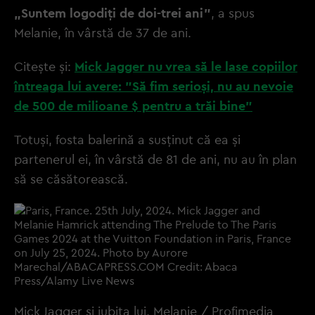
„Suntem logodiți de doi-trei ani”
, a spus
Melanie, în vârstă de 37 de ani.
Citește și:
Mick Jagger nu vrea să le lase copiilor
întreaga lui avere: "Să fim serioși, nu au nevoie
de 500 de milioane $ pentru a trăi bine"
Totuși, fosta balerină a susținut că ea și
partenerul ei, în vârstă de 81 de ani, nu au în plan
să se căsătorească.
Mick Jagger și iubita lui, Melanie / Profimedia