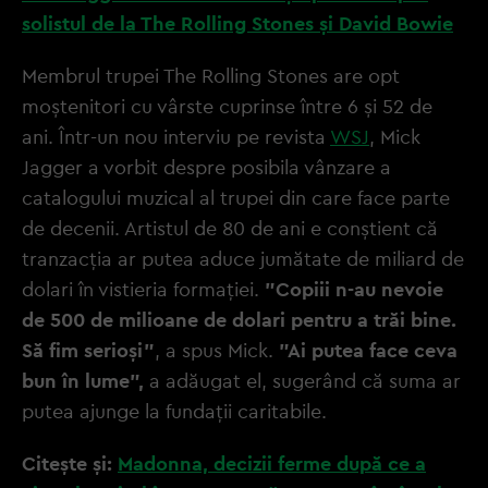
solistul de la The Rolling Stones și David Bowie
Membrul trupei The Rolling Stones are opt
moștenitori cu vârste cuprinse între 6 și 52 de
ani. Într-un nou interviu pe revista
WSJ
, Mick
Jagger a vorbit despre posibila vânzare a
catalogului muzical al trupei din care face parte
de decenii. Artistul de 80 de ani e conștient că
tranzacția ar putea aduce jumătate de miliard de
dolari în vistieria formației.
"Copiii n-au nevoie
de 500 de milioane de dolari pentru a trăi bine.
Să fim serioși"
, a spus Mick.
"Ai putea face ceva
bun în lume",
a adăugat el, sugerând că suma ar
putea ajunge la fundații caritabile.
Citește și:
Madonna, decizii ferme după ce a