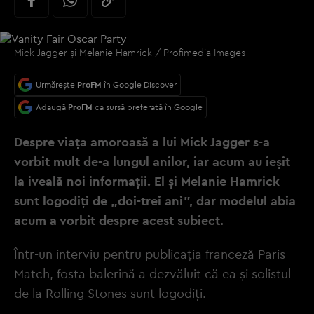
Mick Jagger și Melanie Hamrick / Profimedia Images
Urmărește
ProFM
în Google Discover
Adaugă
ProFM
ca sursă preferată în Google
Despre viața amoroasă a lui Mick Jagger s-a
vorbit mult de-a lungul anilor, iar acum au ieșit
la iveală noi informații. El și Melanie Hamrick
sunt logodiți de „doi-trei ani”, dar modelul abia
acum a vorbit despre acest subiect.
Într-un interviu pentru publicația franceză Paris
Match, fosta balerină a dezvăluit că ea și solistul
de la Rolling Stones sunt logodiți.