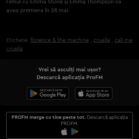
Filmul cu Emma Stone și Emma Thompson va
avea premiera în 28 mai.
Etichete:
florence & the machine
,
cruella
,
call me
cruella
Vrei să asculți mai ușor?
Descarcă aplicația ProFM
PROFM merge cu tine peste tot.
Descarcă aplicația
PROFM.