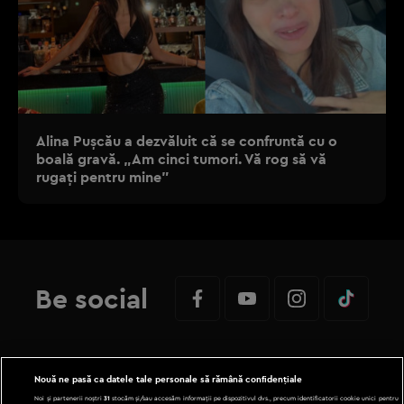
Alina Pușcău a dezvăluit că se confruntă cu o
boală gravă. „Am cinci tumori. Vă rog să vă
rugați pentru mine”
Be social
Nouă ne pasă ca datele tale personale să rămână confidențiale
Copyright © 2026 / DIGI ROMANIA S.A.
Noi și partenerii noștri
31
stocăm și/sau accesăm informații pe dispozitivul dvs., precum identificatorii cookie unici pentru