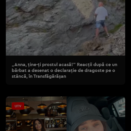
„Anna, ţine-ţi prostul acasă!" Reacţii după ce un
bărbat a desenat o declaraţie de dragoste pe o
stâncă, în Transfăgărăşan
UTV