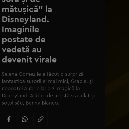
mătușică” la
Disneyland.
Imaginile
postate de
vedetă au
devenit virale
nny Blanco și Selena Gomez la Globurile de Aur 2026/ Profimedia
Selena Gomez le-a făcut o surpriză
fantastică surorii ei mai mici, Gracie, și
nepoatei Aubriella: o zi magică la
Disneyland. Alături de artistă s-a aflat și
soțul său, Benny Blanco.