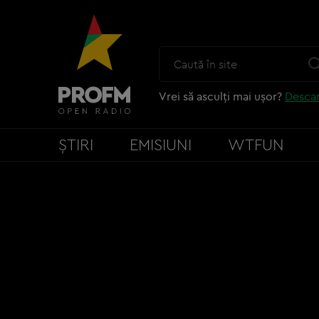
Vrei să asculți mai ușor?
Descar
ȘTIRI
EMISIUNI
WTFUN