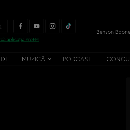
Benson Boon
că aplicația ProFM
DJ
MUZICĂ
PODCAST
CONCU