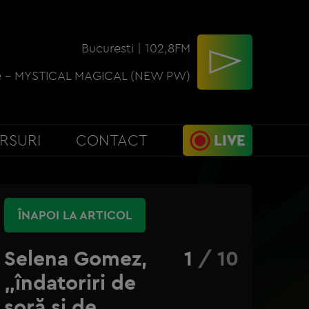
Bucuresti | 102,8FM
e - MYSTICAL MAGICAL (NEW PW)
RSURI
CONTACT
LIVE
ÎNAPOI LA ARTICOL
Selena Gomez,
1
/
10
„îndatoriri de
soră și de