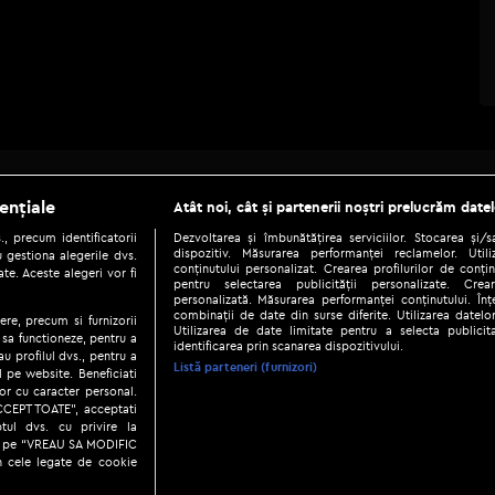
Be social
ențiale
Atât noi, cât și partenerii noștri prelucrăm datel
, precum identificatorii
Dezvoltarea și îmbunătățirea serviciilor. Stocarea și/
dispozitiv. Măsurarea performanței reclamelor. Utili
 gestiona alegerile dvs.
conținutului personalizat. Crearea profilurilor de conținu
te. Aceste alegeri vor fi
pentru selectarea publicității personalizate. Crear
personalizată. Măsurarea performanței conținutului. Înțe
combinații de date din surse diferite. Utilizarea datelor
ere, precum si furnizorii
Utilizarea de date limitate pentru a selecta publici
Copyright © 2026 / DIGI ROMANIA S.A.
 sa functioneze, pentru a
identificarea prin scanarea dispozitivului.
au profilul dvs., pentru a
|
|
|
eni și condiții
Politica de confidențialitate
Ascultă live
Contact/In
Listă parteneri (furnizori)
ul pe website. Beneficiati
or cu caracter personal.
ACCEPT TOATE”, acceptati
tul dvs. cu privire la
ick pe “VREAU SA MODIFIC
n cele legate de cookie