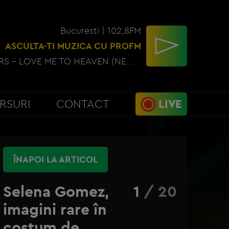
Bucuresti | 102,8FM
ASCULTA-TI MUZICA CU PROFM
JONAS BROTHERS - LOVE ME TO HEAVEN (NEW PW)
RSURI
CONTACT
LIVE
ÎNAPOI LA ARTICOL
Selena Gomez,
1
/
20
imagini rare în
costum de