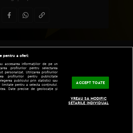
e pentru a oferi:
sau accesarea informațiilor de pe un
zarea profilurilor pentru selectarea
t personalizat. Utilizarea profilurilor
ea profilurilor pentru publicitate
legerea publicului prin statistici sau
ACCEPT TOATE
 limitate pentru a selecta conținutul.
tatea. Date precise de geolocație și
|
|
VREAU SA MODIFIC
fo
Codul etic
iPhone app
SETARILE INDIVIDUAL