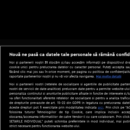
Nouă ne pasă ca datele tale personale să rămână confid
Noi și partenerii noștri
31
stocăm și/sau accesăm informații pe dispozitivul dvs.
cookie unici pentru prelucrarea datelor cu caracter personal. Puteți accepta sau
făcând clic mai jos sau în orice moment, pe pagina cu politica de confidențialita
raportate partenerilor noștri și nu vă vor afecta navigarea.
Mai multe detalii
Noi si partenerii nostri (retelele de socializare si agentiile de publicitate parten
nostri de servicii de date analitice) prelucram date pentru a permite website-ului
personaliza continutul si anunturile publicitare afisate in functie de interesele si/s
|
Gestionați preferințele
Term
va oferi functionalitati aferente retelelor de socializare si pentru a analiza trafic
de drepturile prevazute de art. 15-22 din GDPR in legatura cu prelucrarea datel
aici
Aceste drepturi pot fi exercitate prin modalitatea indicata
. Prin click pe “
folosirea tuturor Tehnologiilor de tip Cookie, care implica inclusiv accep
stocarea/accesarea informatiilor de catre Vendor-ii cu care colaboram. Prin cl
SETARILE INDIVIDUAL” puteti schimba preferintele in mod individual, mai puti
strict necesare pentru functionarea website-ului.