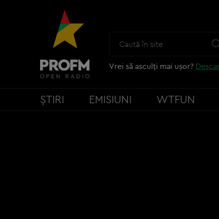
Vrei să asculți mai ușor?
Descar
ȘTIRI
EMISIUNI
WTFUN