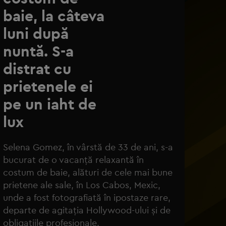
baie, la câteva
luni după
nuntă. S-a
distrat cu
prietenele ei
pe un iaht de
lux
lena Gomez și Benny Blanco/ Foto: Instagram
Selena Gomez, în vârstă de 33 de ani, s-a
bucurat de o vacanță relaxantă în
costum de baie, alături de cele mai bune
prietene ale sale, în Los Cabos, Mexic,
unde a fost fotografiată în ipostaze rare,
departe de agitația Hollywood-ului și de
obligațiile profesionale.