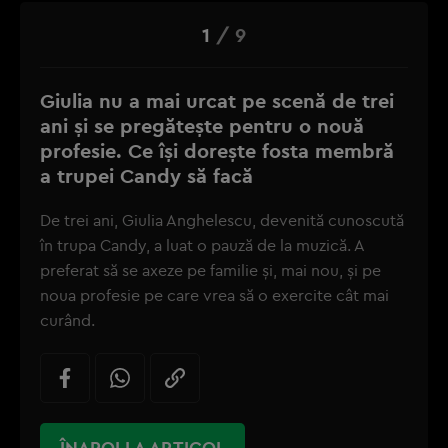
1
/
9
Giulia nu a mai urcat pe scenă de trei
ani și se pregătește pentru o nouă
profesie. Ce își dorește fosta membră
a trupei Candy să facă
De trei ani, Giulia Anghelescu, devenită cunoscută
în trupa Candy, a luat o pauză de la muzică. A
preferat să se axeze pe familie și, mai nou, și pe
noua profesie pe care vrea să o exercite cât mai
curând.
ÎNAPOI LA ARTICOL