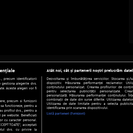
Be social
ențiale
Atât noi, cât și partenerii noștri prelucrăm datel
, precum identificatorii
Dezvoltarea și îmbunătățirea serviciilor. Stocarea și/
dispozitiv. Măsurarea performanței reclamelor. Utili
 gestiona alegerile dvs.
conținutului personalizat. Crearea profilurilor de conținu
te. Aceste alegeri vor fi
pentru selectarea publicității personalizate. Crear
personalizată. Măsurarea performanței conținutului. Înțe
combinații de date din surse diferite. Utilizarea datelor
ere, precum si furnizorii
Utilizarea de date limitate pentru a selecta publici
Copyright © 2026 / DIGI ROMANIA S.A.
 sa functioneze, pentru a
identificarea prin scanarea dispozitivului.
au profilul dvs., pentru a
|
|
|
eni și condiții
Politica de confidențialitate
Ascultă live
Contact/In
Listă parteneri (furnizori)
ul pe website. Beneficiati
or cu caracter personal.
ACCEPT TOATE”, acceptati
tul dvs. cu privire la