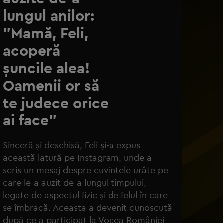
lungul anilor:
"Mamă, Feli,
acoperă
șuncile alea!
Oamenii or să
te judece orice
ai face"
li / Foto: Instagram
Sinceră și deschisă, Feli și-a expus
această latură pe Instagram, unde a
scris un mesaj despre cuvintele urâte pe
care le-a auzit de-a lungul timpului,
legate de aspectul fizic și de felul în care
se îmbracă. Aceasta a devenit cunoscută
după ce a participat la Vocea României