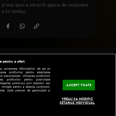
și mai apoi a intrat în gașca de muzicieni
a lui Smiley.
e pentru a oferi:
sau accesarea informațiilor de pe un
zarea profilurilor pentru selectarea
t personalizat. Utilizarea profilurilor
ea profilurilor pentru publicitate
legerea publicului prin statistici sau
ACCEPT TOATE
 limitate pentru a selecta conținutul.
tatea. Date precise de geolocație și
|
|
VREAU SA MODIFIC
fo
Codul etic
iPhone app
SETARILE INDIVIDUAL