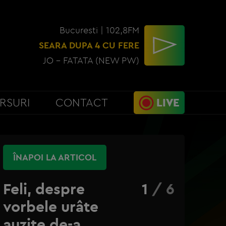
Bucuresti | 102,8FM
SEARA DUPA 4 CU FERE
JO - FATATA (NEW PW)
RSURI
CONTACT
LIVE
ÎNAPOI LA ARTICOL
Feli, despre
1
/
6
vorbele urâte
auzite de-a