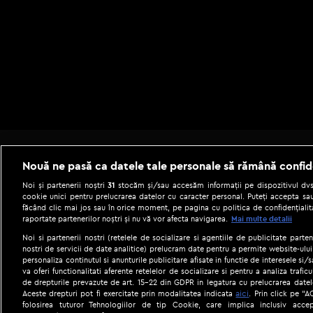
Nouă ne pasă ca datele tale personale să rămână confid
Noi și partenerii noștri
31
stocăm și/sau accesăm informații pe dispozitivul dvs.
cookie unici pentru prelucrarea datelor cu caracter personal. Puteți accepta sau
făcând clic mai jos sau în orice moment, pe pagina cu politica de confidențialita
raportate partenerilor noștri și nu vă vor afecta navigarea.
Mai multe detalii
Noi si partenerii nostri (retelele de socializare si agentiile de publicitate parten
nostri de servicii de date analitice) prelucram date pentru a permite website-ului
personaliza continutul si anunturile publicitare afisate in functie de interesele si/s
|
Gestionați preferințele
Term
va oferi functionalitati aferente retelelor de socializare si pentru a analiza trafic
de drepturile prevazute de art. 15-22 din GDPR in legatura cu prelucrarea datel
aici
Aceste drepturi pot fi exercitate prin modalitatea indicata
. Prin click pe “
folosirea tuturor Tehnologiilor de tip Cookie, care implica inclusiv accep