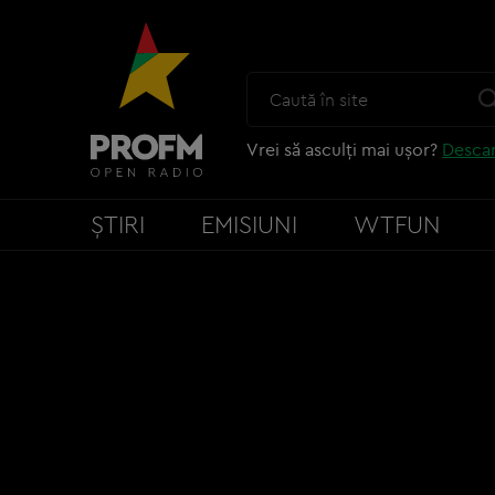
Vrei să asculți mai ușor?
Descar
ȘTIRI
EMISIUNI
WTFUN